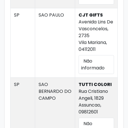
SP
SAO PAULO
CJT GIFTS
Avenida Lins De
Vasconcelos,
2735
Vila Mariana,
04112011
Não
informado
SP
SAO
TUTTI COLORI
BERNARDO DO
Rua Cristiano
CAMPO
Angeli, 1829
Assuncao,
09812601
Não