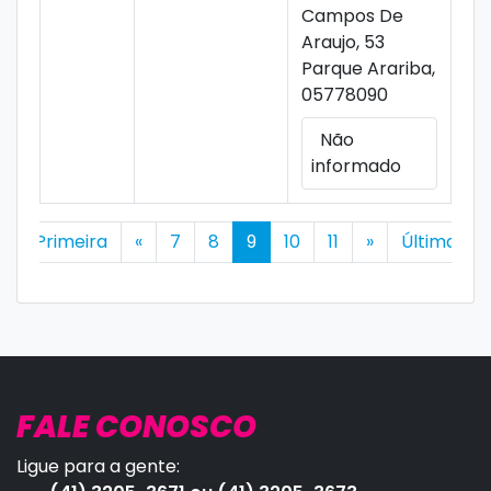
Campos De
Araujo, 53
Parque Arariba,
05778090
Não
informado
Primeira
«
7
8
9
10
11
»
Última
FALE CONOSCO
Ligue para a gente: